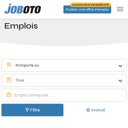
Skip to main content
La première est GRATUITE
Publier une offre d'emploi
Emplois à Booischot - Joboto
Accueil
Emplois
N'importe où
Tous
Filtre
Avancé