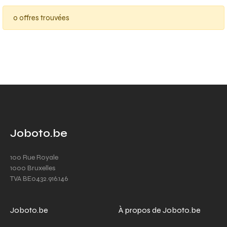
0 offres trouvées
Joboto.be
100 Rue Royale
1000 Bruxelles
TVA BE0432.916.146
Joboto.be
À propos de Joboto.be