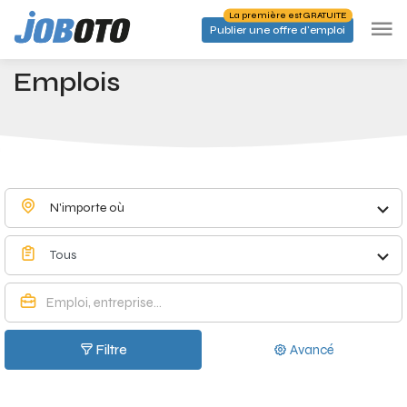
Skip to main content
La première est GRATUITE
Publier une offre d'emploi
Emplois à Bever - Joboto
Accueil
Emplois
N'importe où
Tous
Filtre
Avancé