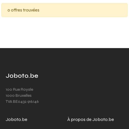
0 offres trouvées
Joboto.be
100 Rue Royale
1000 Bruxelles
TVA BE0432.916.146
Joboto.be
À propos de Joboto.be