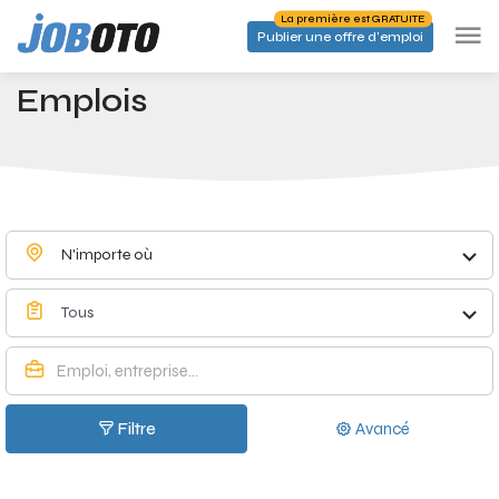
Skip to main content
La première est GRATUITE
Publier une offre d'emploi
Emplois à Berlaar - Joboto
Accueil
Emplois
N'importe où
Tous
Filtre
Avancé