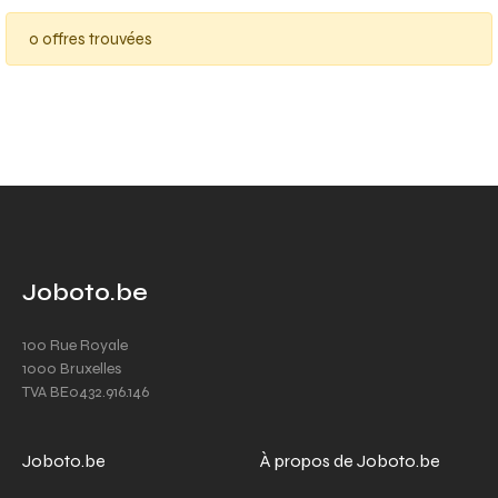
0 offres trouvées
Joboto.be
100 Rue Royale
1000 Bruxelles
TVA BE0432.916.146
Joboto.be
À propos de Joboto.be