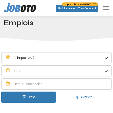
Skip to main content
La première est GRATUITE
Publier une offre d'emploi
Emplois à Beaufays - Joboto
Accueil
Emplois
N'importe où
Tous
Filtre
Avancé