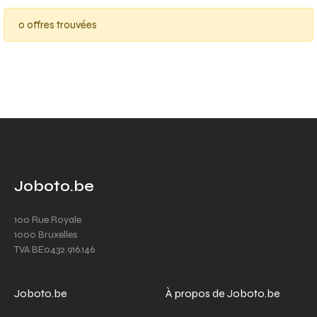
0 offres trouvées
Joboto.be
100 Rue Royale
1000 Bruxelles
TVA BE0432.916.146
Joboto.be
À propos de Joboto.be