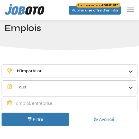
Skip to main content
La première est GRATUITE
Publier une offre d'emploi
Emplois à Baisy-Thy - Joboto
Accueil
Emplois
N'importe où
Tous
Filtre
Avancé