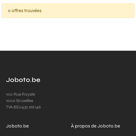
0 offres trouvées
Joboto.be
100 Rue Royale
1000 Bruxelles
TVA BE0432.916.146
Joboto.be
À propos de Joboto.be