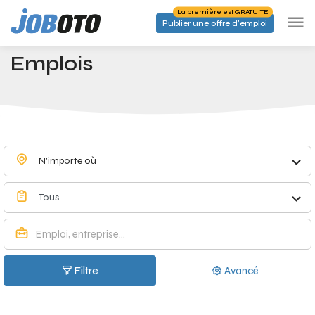
Skip to main content
La première est GRATUITE
Publier une offre d'emploi
Emplois à Baal - Joboto
Accueil
Emplois
N'importe où
Tous
Filtre
Avancé