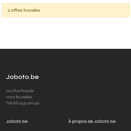
0 offres trouvées
Joboto.be
100 Rue Royale
1000 Bruxelles
TVA BE0432.916.146
Joboto.be
À propos de Joboto.be