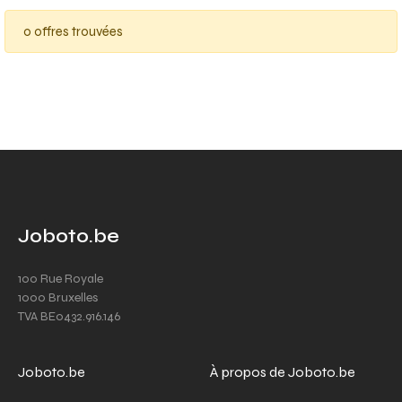
0 offres trouvées
Joboto.be
100 Rue Royale
1000 Bruxelles
TVA BE0432.916.146
Joboto.be
À propos de Joboto.be