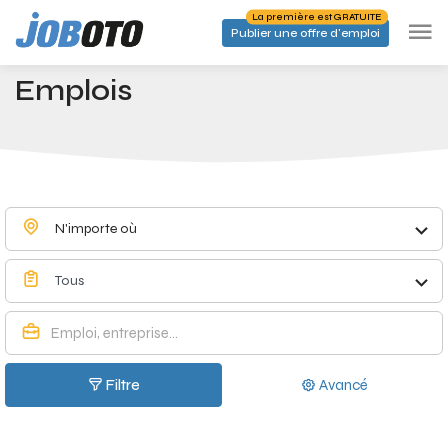
Skip to main content
La première est GRATUITE
Publier une offre d'emploi
Emplois à Anderlues - Joboto
Accueil
Emplois
N'importe où
Tous
Filtre
Avancé