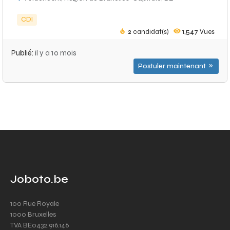
CDI
2
candidat(s)
1,547
Vues
Publié:
il y a 10 mois
Postuler maintenant
Joboto.be
100 Rue Royale
1000 Bruxelles
TVA BE0432.916.146