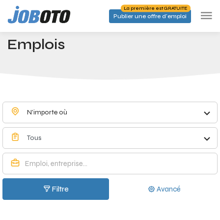
Skip to main content
La première est GRATUITE
Publier une offre d'emploi
Emplois à Anderlecht - Joboto
Accueil
Emplois
N'importe où
Tous
Filtre
Avancé