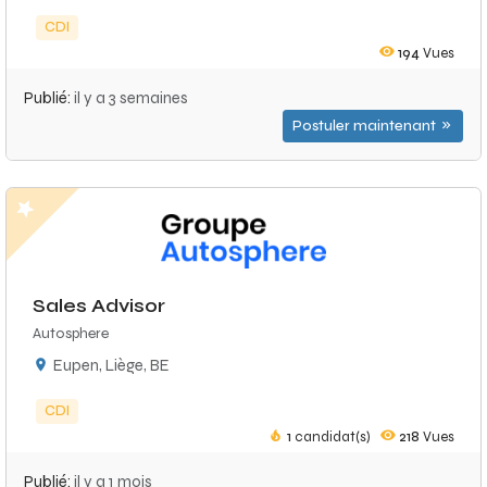
CDI
194
Vues
Publié:
il y a 3 semaines
Postuler maintenant
Sales Advisor
Autosphere
Eupen, Liège, BE
CDI
1
candidat(s)
218
Vues
Publié:
il y a 1 mois