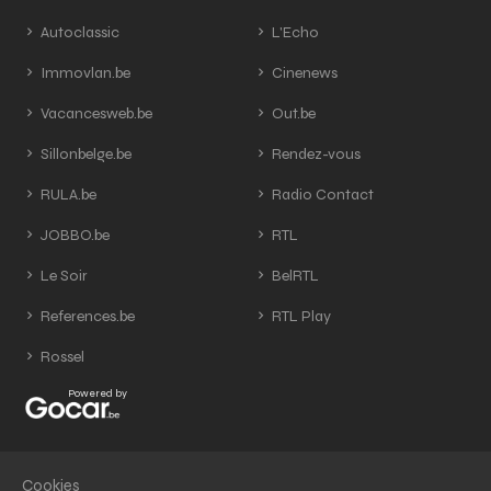
Autoclassic
L'Echo
Immovlan.be
Cinenews
Vacancesweb.be
Out.be
Sillonbelge.be
Rendez-vous
RULA.be
Radio Contact
JOBBO.be
RTL
Le Soir
BelRTL
References.be
RTL Play
Rossel
Powered by
Cookies