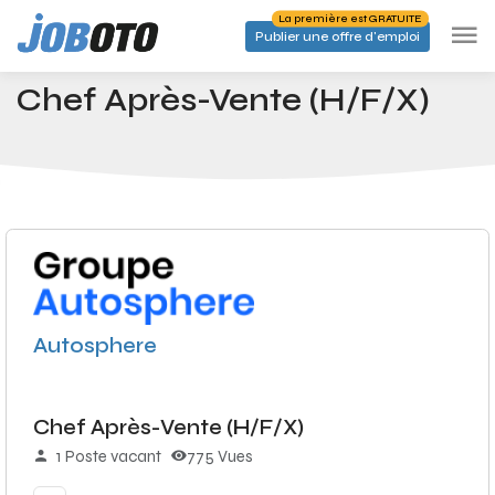
Skip to main content
La première est GRATUITE
Publier une offre d'emploi
Emplois
Chef Après-Vente (H/F/X)
Accueil
Chef Après-Vente (H/F/X)
Autosphere
Chef Après-Vente (H/F/X)
1 Poste vacant
775 Vues