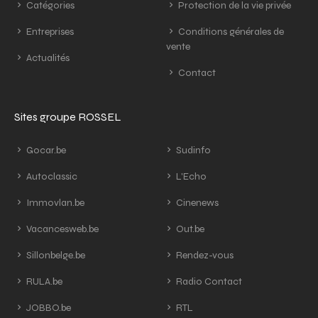
Catégories
Protection de la vie privée
Entreprises
Conditions générales de
vente
Actualités
Contact
Sites groupe ROSSEL
Gocar.be
Sudinfo
Autoclassic
L'Echo
Immovlan.be
Cinenews
Vacancesweb.be
Out.be
Sillonbelge.be
Rendez-vous
RULA.be
Radio Contact
JOBBO.be
RTL