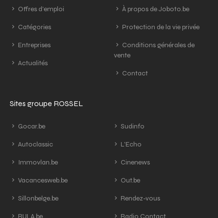
Offres d'emploi
À propos de Joboto.be
Catégories
Protection de la vie privée
Entreprises
Conditions générales de
vente
Actualités
Contact
Sites groupe ROSSEL
Gocar.be
Sudinfo
Autoclassic
L'Echo
Immovlan.be
Cinenews
Vacancesweb.be
Out.be
Sillonbelge.be
Rendez-vous
RULA.be
Radio Contact