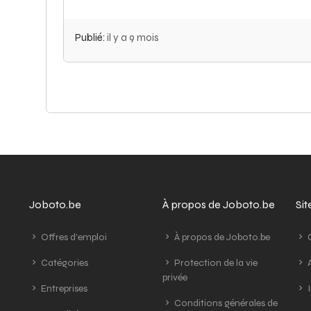
Publié:
il y a 9 mois
Joboto.be
À propos de Joboto.be
Si
Offres d'emploi
À propos de Joboto.be
G
Catégories
Protection de la vie
A
privée
Entreprises
I
Conditions générales de