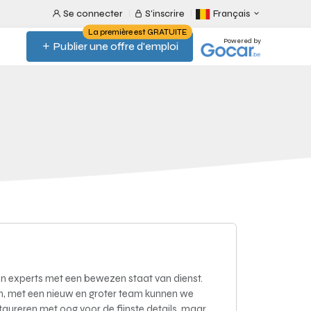
Se connecter
S'inscrire
Français
La première est GRATUITE
Powered by
Publier une offre d'emploi
n experts met een bewezen staat van dienst.
en, met een nieuw en groter team kunnen we
aureren met oog voor de fijnste details, maar