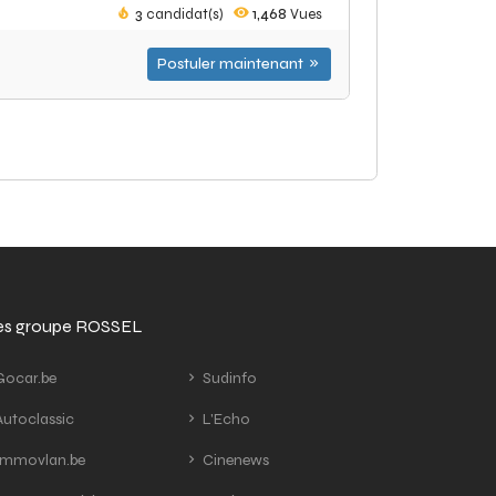
3
candidat(s)
1,468
Vues
Postuler maintenant
tes groupe ROSSEL
ocar.be
Sudinfo
utoclassic
L'Echo
mmovlan.be
Cinenews