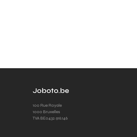
Joboto.be
100 Rue Royale
1000 Bruxelles
TVA BE0432.916.146