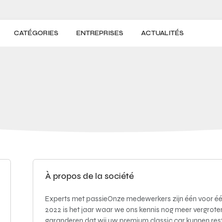
CATÉGORIES
ENTREPRISES
ACTUALITÉS
À propos de la société
Experts met passieOnze medewerkers zijn één voor éé
2022 is het jaar waar we ons kennis nog meer vergrot
garanderen dat wij uw premium classic car kunnen rest