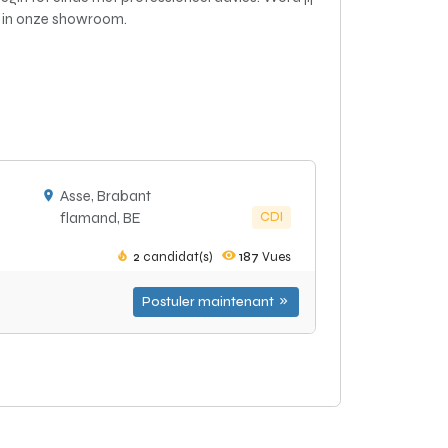
s in onze showroom.
Asse, Brabant
CDI
flamand, BE
2
candidat(s)
187
Vues
Postuler maintenant