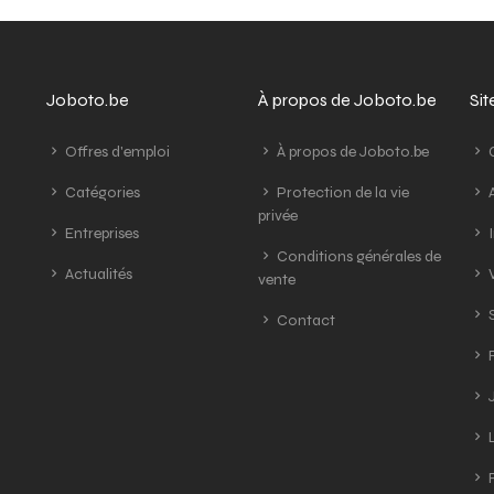
Joboto.be
À propos de Joboto.be
Si
Offres d'emploi
À propos de Joboto.be
G
Catégories
Protection de la vie
A
privée
Entreprises
I
Conditions générales de
Actualités
V
vente
S
Contact
R
J
L
R