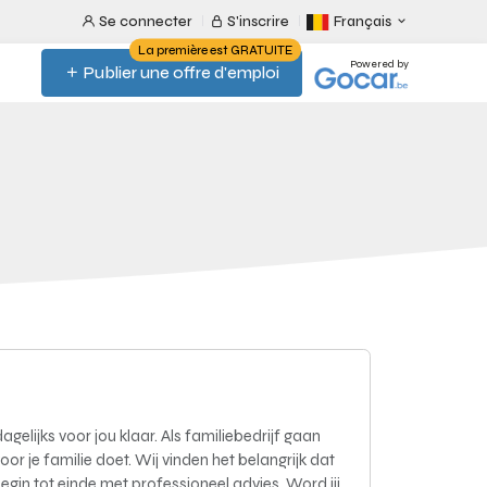
Se connecter
S'inscrire
Français
La première est GRATUITE
Powered by
Publier une offre d'emploi
gelijks voor jou klaar. Als familiebedrijf gaan
oor je familie doet. Wij vinden het belangrijk dat
egin tot einde met professioneel advies. Word jij