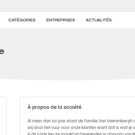
CATÉGORIES
ENTREPRISES
ACTUALITÉS
e
À propos de la société
Al meer dan 60 jaar staat de familie Van Vaerenbergh da
wij door het vuur voor onze klanten want dat is wat je v
jij de juiste keuze maakt en begeleiden je daarom van b