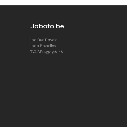
Joboto.be
100 Rue Royale
1000 Bruxelles
TVA BE0432.916.146