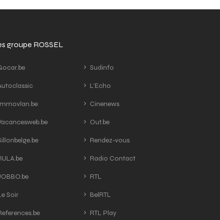
tes groupe ROSSEL
ocar.be
Sudinfo
utoclassic
L'Echo
mmovlan.be
Cinenews
acancesweb.be
Out.be
illonbelge.be
Rendez-vous
ULA.be
Radio Contact
OBBO.be
RTL
e Soir
BelRTL
eferences.be
RTL Play