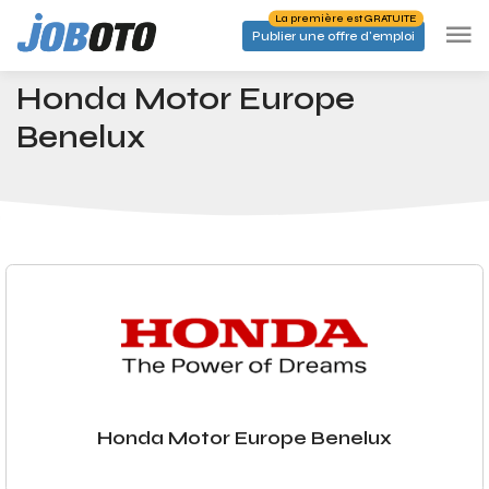
Skip to main content
La première est GRATUITE
Publier une offre d'emploi
Entreprises
Honda Motor Europe Benelux
Accueil
Honda Motor Europe
Benelux
Honda Motor Europe Benelux