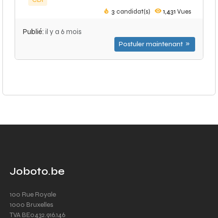
CDI
3
candidat(s)
1,431
Vues
Publié:
il y a 6 mois
Postuler maintenant
Joboto.be
100 Rue Royale
1000 Bruxelles
TVA BE0432.916.146