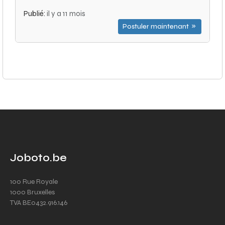
Publié:
il y a 11 mois
Postuler maintenant
Joboto.be
100 Rue Royale
1000 Bruxelles
TVA BE0432.916.146