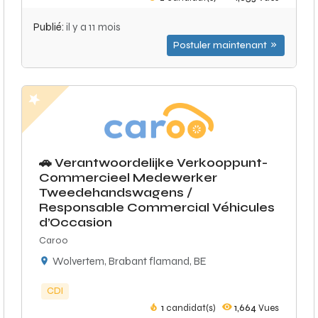
Publié:
il y a 11 mois
Postuler maintenant
🚗 Verantwoordelijke Verkooppunt-
Commercieel Medewerker
Tweedehandswagens /
Responsable Commercial Véhicules
d’Occasion
Caroo
Wolvertem, Brabant flamand, BE
CDI
1
candidat(s)
1,664
Vues