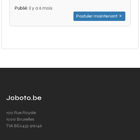
Publié:
il y a 6 mois
Postuler maintenant
Joboto.be
100 Rue Royale
1000 Bruxelles
TVA BE0432.916.146