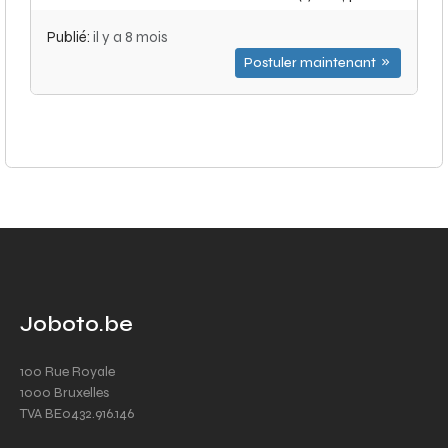
Publié:
il y a 8 mois
Postuler maintenant
Joboto.be
100 Rue Royale
1000 Bruxelles
TVA BE0432.916.146