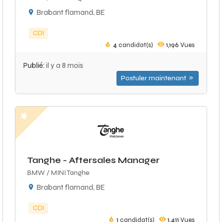
Brabant flamand, BE
CDI
4
candidat(s)
1,196
Vues
Publié:
il y a 8 mois
Postuler maintenant
Tanghe - Aftersales Manager
BMW / MINI Tanghe
Brabant flamand, BE
CDI
1
candidat(s)
1,411
Vues