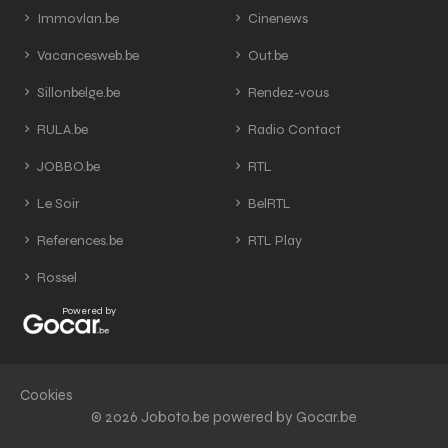
Immovlan.be
Cinenews
Vacancesweb.be
Out.be
Sillonbelge.be
Rendez-vous
RULA.be
Radio Contact
JOBBO.be
RTL
Le Soir
BelRTL
References.be
RTL Play
Rossel
Powered by
Cookies
© 2026 Joboto.be powered by Gocar.be