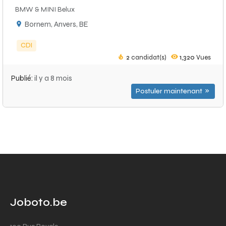
BMW & MINI Belux
Bornem, Anvers, BE
CDI
2
candidat(s)
1,320
Vues
Publié:
il y a 8 mois
Postuler maintenant
Joboto.be