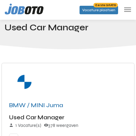
Skip to main content
Eerste GRATIS
Vacature plaatsen
Banen
Used Car Manager
Startpagina
Used Car Manager
BMW / MINI Juma
Used Car Manager
1 Vacature(s)
378 weergaven