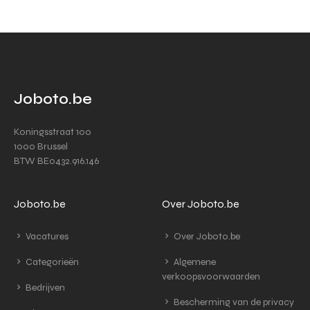
Joboto.be
Koningsstraat 100
1000 Brussel
BTW BE0432.916.146
Joboto.be
Over Joboto.be
Vacatures
Over Joboto.be
Categorieën
Algemene
verkoopsvoorwaarden
Bedrijven
Bescherming van de privacy