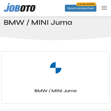
Skip to main content
Eerste GRATIS
Vacature plaatsen
Bedrijven
BMW / MINI Juma
Startpagina
BMW / MINI Juma
BMW / MINI Juma