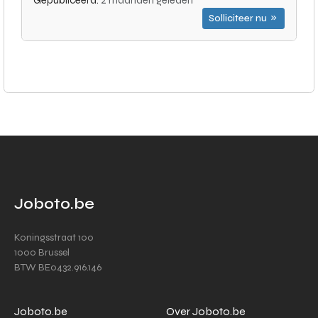
Gepubliceerd:
2 maanden geleden
Solliciteer nu
Joboto.be
Koningsstraat 100
1000 Brussel
BTW BE0432.916.146
Joboto.be
Over Joboto.be