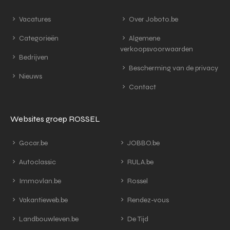
Vacatures
Over Joboto.be
Categorieën
Algemene
verkoopsvoorwaarden
Bedrijven
Bescherming van de privacy
Nieuws
Contact
Websites groep ROSSEL
Gocar.be
JOBBO.be
Autoclassic
RULA.be
Immovlan.be
Rossel
Vakantieweb.be
Rendez-vous
Landbouwleven.be
De Tijd