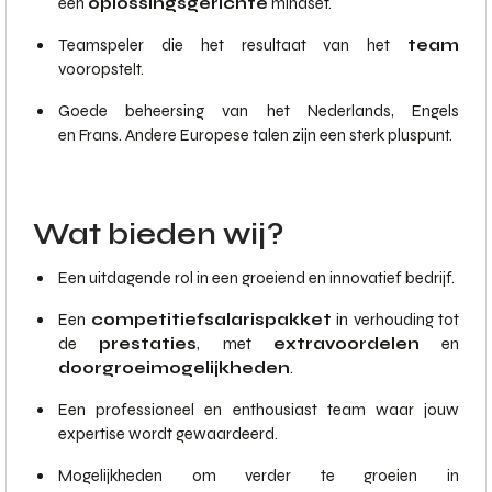
een
oplossingsgerichte
mindset.
Teamspeler die het resultaat van het
team
vooropstelt.
Goede beheersing van het Nederlands, Engels
en Frans. Andere Europese talen zijn een sterk pluspunt.
Wat bieden wij?
Een uitdagende rol in een groeiend en innovatief bedrijf.
Een
competitief
salarispakket
in verhouding tot
de
prestaties
, met
extra
voordelen
en
doorgroeimogelijkheden
.
Een professioneel en enthousiast team waar jouw
expertise wordt gewaardeerd.
Mogelijkheden om verder te groeien in