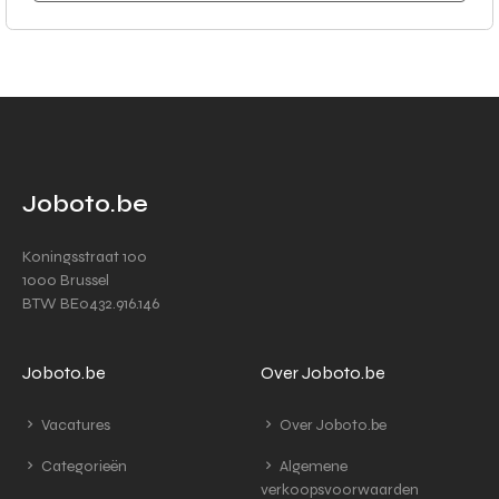
Joboto.be
Koningsstraat 100
1000 Brussel
BTW BE0432.916.146
Joboto.be
Over Joboto.be
Vacatures
Over Joboto.be
Categorieën
Algemene
verkoopsvoorwaarden