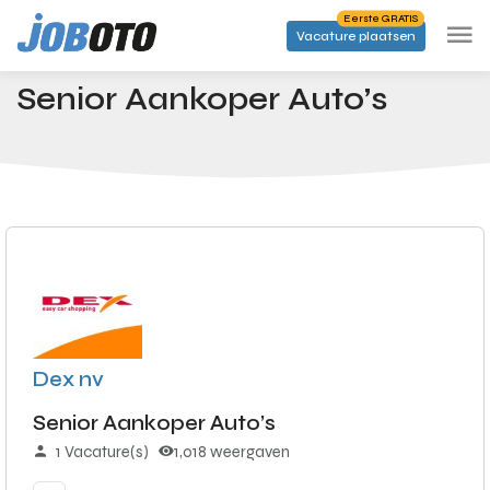
Skip to main content
Eerste GRATIS
Vacature plaatsen
Banen
Senior Aankoper Auto’s
Startpagina
Senior Aankoper Auto’s
Dex nv
Senior Aankoper Auto’s
1 Vacature(s)
1,018 weergaven