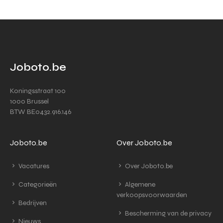
Joboto.be
Koningsstraat 100
1000 Brussel
BTW BE0432.916.146
Joboto.be
Over Joboto.be
Vacatures
Over Joboto.be
Categorieën
Algemene
verkoopsvoorwaarden
Bedrijven
Bescherming van de privacy
Nieuws