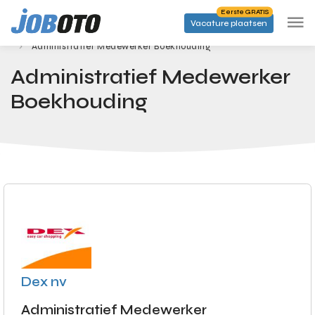
Skip to main content
Eerste GRATIS
Vacature plaatsen
Banen
Startpagina
Administratief Medewerker Boekhouding
Administratief Medewerker
Boekhouding
Dex nv
Administratief Medewerker