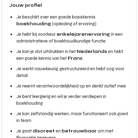
Jouw profiel
Je beschikt over een goede basiskennis
boekhouding
(opleiding of ervaring)
Je hebt bij voorkeur
enkele
jaren
ervaring
in een
administratieve of boekhoudkundige functie
Je kan je vlot uitdrukken in het
Nederlands
en hebt
een goede kennis van het
Frans
Je werkt nauwkeurig, gestructureerd en hebt oog voor
detail
Je neemt verantwoordelijkheid op en denkt actief mee
Je bent leergierig en wil je verder verdiepen in
boekhouding
Je kan zelfstandig werken, maar functioneert ook goed
in team
Je gaat
discreet
en
betrouwbaar
om met
financiële gegevens