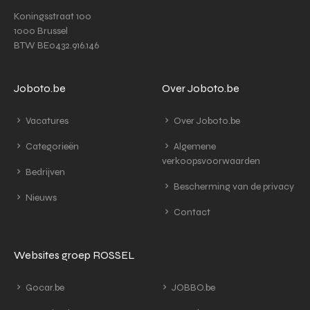
Koningsstraat 100
1000 Brussel
BTW BE0432.916.146
Joboto.be
Over Joboto.be
Vacatures
Over Joboto.be
Categorieën
Algemene
verkoopsvoorwaarden
Bedrijven
Bescherming van de privacy
Nieuws
Contact
Websites groep ROSSEL
Gocar.be
JOBBO.be