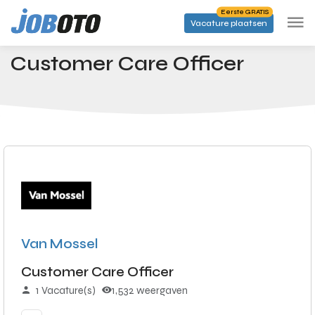
Skip to main content
Eerste GRATIS
Vacature plaatsen
Banen
Customer Care Officer
Startpagina
Customer Care Officer
Van Mossel
Customer Care Officer
1 Vacature(s)
1,532 weergaven