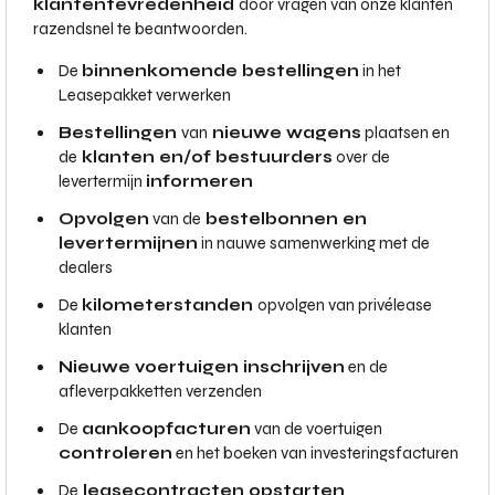
klantentevredenheid
door vragen van onze klanten
razendsnel te beantwoorden.
De
binnenkomende bestellingen
in het
Leasepakket verwerken
Bestellingen
van
nieuwe wagens
plaatsen en
de
klanten en/of bestuurders
over de
levertermijn
informeren
Opvolgen
van de
bestelbonnen en
levertermijnen
in nauwe samenwerking met de
dealers
De
kilometerstanden
opvolgen van privélease
klanten
Nieuwe voertuigen inschrijven
en de
afleverpakketten verzenden
De
aankoopfacturen
van de voertuigen
controleren
en het boeken van investeringsfacturen
De
leasecontracten opstarten