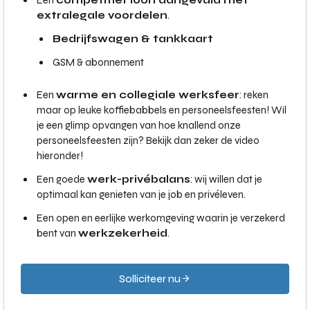
Een
competitief loon aangevuld met
extralegale voordelen
.
Bedrijfswagen & tankkaart
GSM & abonnement
Een
warme en collegiale werksfeer
: reken
maar op leuke koffiebabbels en personeelsfeesten! Wil
je een glimp opvangen van hoe knallend onze
personeelsfeesten zijn? Bekijk dan zeker de video
hieronder!
Een goede
werk-privébalans
: wij willen dat je
optimaal kan genieten van je job en privéleven.
Een open en eerlijke werkomgeving waarin je verzekerd
bent van
werkzekerheid
.
Solliciteer nu