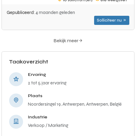
10
sollicitant(en)
818
weergaven
Gepubliceerd:
4 maanden geleden
Solliciteer nu
Bekijk meer
Taakoverzicht
Ervaring
2 tot 5 jaar ervaring
Plaats
Noordersingel 19, Antwerpen, Antwerpen, België
Industrie
Verkoop / Marketing