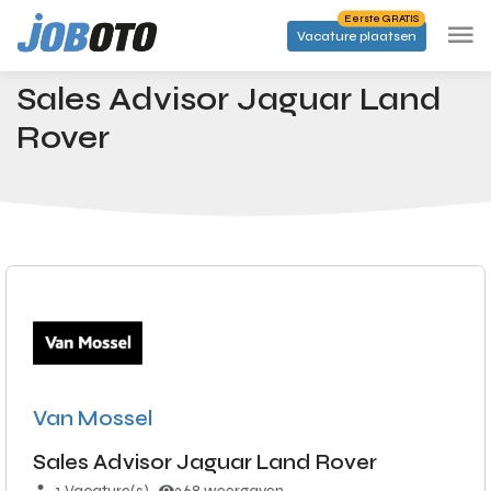
Skip to main content
Eerste GRATIS
Vacature plaatsen
Banen
Sales Advisor Jaguar Land Rover
Startpagina
Sales Advisor Jaguar Land
Rover
Van Mossel
Sales Advisor Jaguar Land Rover