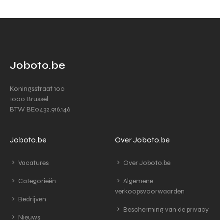
Joboto.be
Koningsstraat 100
1000 Brussel
BTW BE0432.916.146
Joboto.be
Over Joboto.be
Vacatures
Over Joboto.be
Categorieën
Algemene
verkoopsvoorwaarden
Bedrijven
Bescherming van de privacy
Nieuws