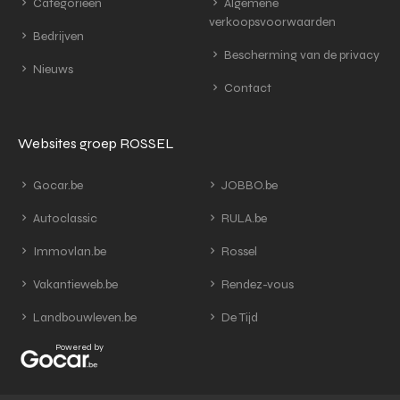
Categorieën
Algemene
verkoopsvoorwaarden
Bedrijven
Bescherming van de privacy
Nieuws
Contact
Websites groep ROSSEL
Gocar.be
JOBBO.be
Autoclassic
RULA.be
Immovlan.be
Rossel
Vakantieweb.be
Rendez-vous
Landbouwleven.be
De Tijd
Powered by