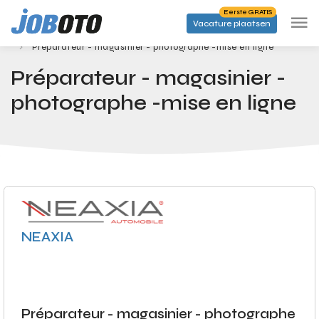
Skip to main content
Eerste GRATIS
Vacature plaatsen
Banen
Startpagina
Préparateur - magasinier - photographe -mise en ligne
Préparateur - magasinier -
photographe -mise en ligne
NEAXIA
Préparateur - magasinier - photographe