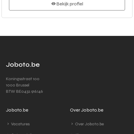
Bekijk profiel
Joboto.be
Koningsstraat 100
1000 Brussel
BTW BE0432.916.146
Joboto.be
Over Joboto.be
Vacatures
Over Joboto.be