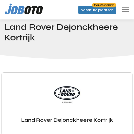
Skip to main content
Eerste GRATIS
Vacature plaatsen
Bedrijven
Land Rover Dejonckheere Kortrijk
Startpagina
Land Rover Dejonckheere
Kortrijk
Land Rover Dejonckheere Kortrijk