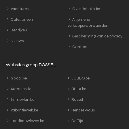
Vacatures
Over Joboto.be
Categorieën
Algemene
verkoopsvoorwaarden
Bedrijven
Bescherming van de privacy
Nieuws
Contact
Websites groep ROSSEL
Gocar.be
JOBBO.be
Autoclassic
RULA.be
Immovlan.be
Rossel
Vakantieweb.be
Rendez-vous
Landbouwleven.be
De Tijd