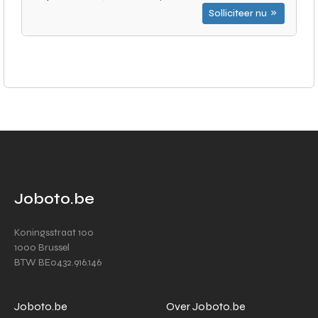
Solliciteer nu
Joboto.be
Koningsstraat 100
1000 Brussel
BTW BE0432.916.146
Joboto.be
Over Joboto.be