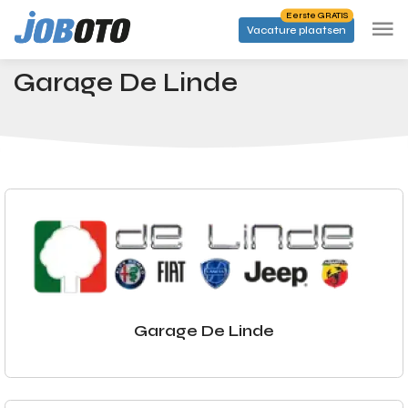
Skip to main content
Eerste GRATIS
Vacature plaatsen
Bedrijven
Garage De Linde
Startpagina
Garage De Linde
Garage De Linde