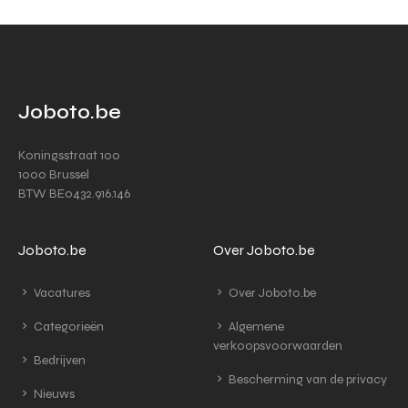
Joboto.be
Koningsstraat 100
1000 Brussel
BTW BE0432.916.146
Joboto.be
Over Joboto.be
Vacatures
Over Joboto.be
Categorieën
Algemene
verkoopsvoorwaarden
Bedrijven
Bescherming van de privacy
Nieuws