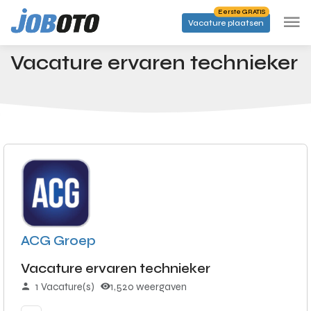
Skip to main content
Eerste GRATIS
Vacature plaatsen
Banen
Vacature ervaren technieker
Startpagina
Vacature ervaren technieker
ACG Groep
Vacature ervaren technieker
1 Vacature(s)
1,520 weergaven