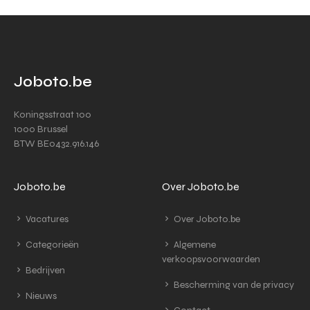
Joboto.be
Koningsstraat 100
1000 Brussel
BTW BE0432.916.146
Joboto.be
Over Joboto.be
Vacatures
Over Joboto.be
Categorieën
Algemene
verkoopsvoorwaarden
Bedrijven
Bescherming van de privacy
Nieuws