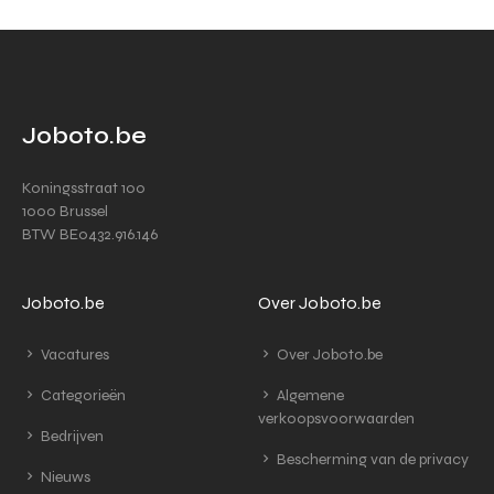
Joboto.be
Koningsstraat 100
1000 Brussel
BTW BE0432.916.146
Joboto.be
Over Joboto.be
Vacatures
Over Joboto.be
Categorieën
Algemene
verkoopsvoorwaarden
Bedrijven
Bescherming van de privacy
Nieuws