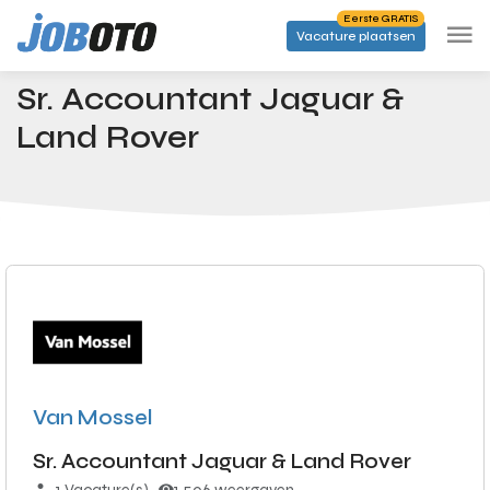
Skip to main content
Eerste GRATIS
Vacature plaatsen
Banen
Sr. Accountant Jaguar & Land Rover
Startpagina
Sr. Accountant Jaguar &
Land Rover
Van Mossel
Sr. Accountant Jaguar & Land Rover