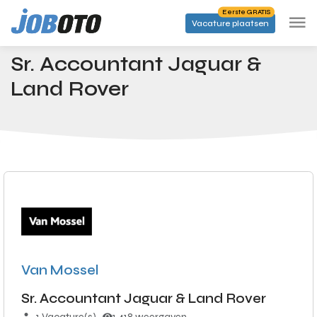
Skip to main content
Eerste GRATIS
Vacature plaatsen
Banen
Sr. Accountant Jaguar & Land Rover
Startpagina
Sr. Accountant Jaguar &
Land Rover
Van Mossel
Sr. Accountant Jaguar & Land Rover