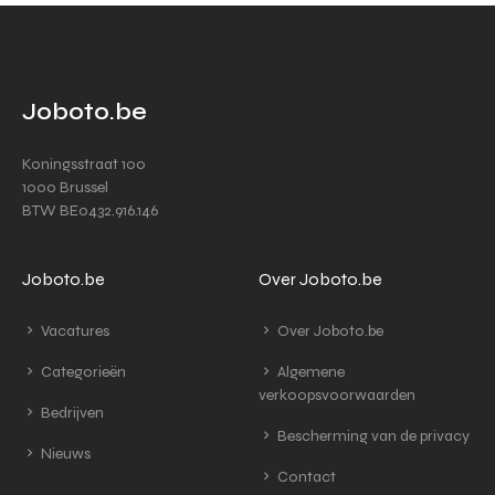
Joboto.be
Koningsstraat 100
1000 Brussel
BTW BE0432.916.146
Joboto.be
Over Joboto.be
Vacatures
Over Joboto.be
Categorieën
Algemene
verkoopsvoorwaarden
Bedrijven
Bescherming van de privacy
Nieuws
Contact