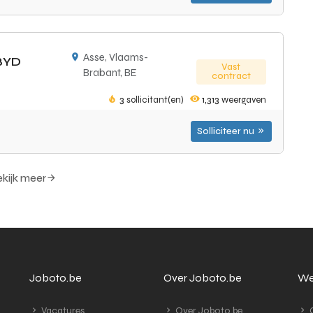
Asse, Vlaams-
BYD
Vast
Brabant, BE
contract
3
sollicitant(en)
1,313
weergaven
Solliciteer nu
kijk meer
Joboto.be
Over Joboto.be
We
Vacatures
Over Joboto.be
G