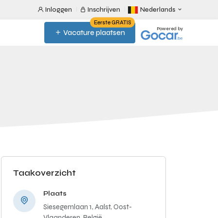
Inloggen
Inschrijven
Nederlands
Eerste GRATIS
Powered by
Vacature plaatsen
Taakoverzicht
Plaats
Siesegemlaan 1, Aalst, Oost-
Vlaanderen, België