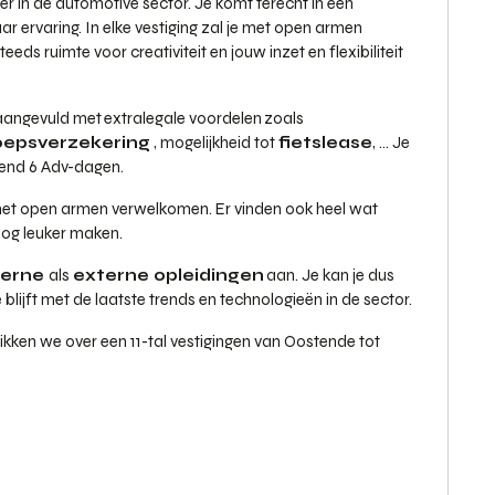
ler in de automotive sector. Je komt terecht in een
aar ervaring. In elke vestiging zal je met open armen
eds ruimte voor creativiteit en jouw inzet en flexibiliteit
, aangevuld met extralegale voordelen zoals
oepsverzekering
, mogelijkheid tot
fietslease
, … Je
lend 6 Adv-dagen.
met open armen verwelkomen. Er vinden ook heel wat
nog leuker maken.
terne
als
externe opleidingen
aan. Je kan je dus
 blijft met de laatste trends en technologieën in de sector.
ikken we over een 11-tal vestigingen van Oostende tot