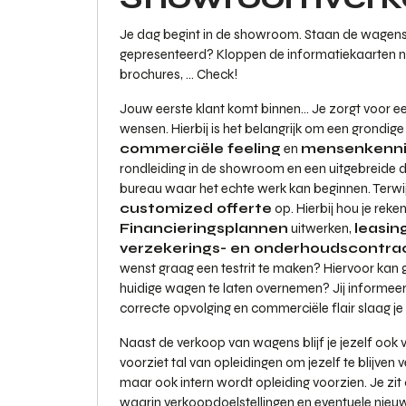
Je dag begint in de showroom. Staan de wagens er
gepresenteerd? Kloppen de informatiekaarten n
brochures, ... Check!
Jouw eerste klant komt binnen... Je zorgt voor e
wensen. Hierbij is het belangrijk om een grondig
commerciële feeling
en
mensenkenni
rondleiding in de showroom en een uitgebreide d
bureau waar het echte werk kan beginnen. Terwijl 
customized offerte
op. Hierbij hou je reken
Financieringsplannen
uitwerken,
leasin
verzekerings- en onderhoudscontra
wenst graag een testrit te maken? Hiervoor kan
huidige wagen te laten overnemen? Jij informeert
correcte opvolging en commerciële flair slaag je 
Naast de verkoop van wagens blijf je jezelf ook
voorziet tal van opleidingen om jezelf te blijve
maar ook intern wordt opleiding voorzien. Je zi
waarin verkoopdoelstellingen en eventuele nieu