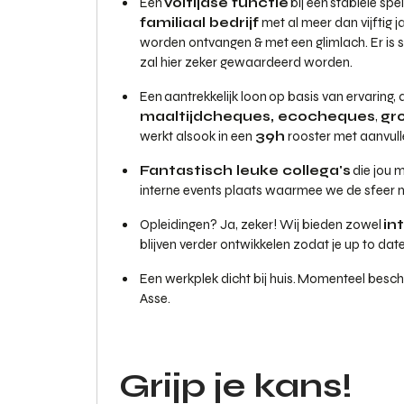
Een
voltijdse functie
bij een stabiele spe
familiaal bedrijf
met al meer dan vijftig j
worden ontvangen & met een glimlach. Er is ste
zal hier zeker gewaardeerd worden.
Een aantrekkelijk loon op basis van ervaring
maaltijdcheques, ecocheques
,
gr
werkt alsook in een
39h
rooster met aanvul
Fantastisch leuke collega's
die jou 
interne events plaats waarmee we de sfeer 
Opleidingen? Ja, zeker! Wij bieden zowel
in
blijven verder ontwikkelen zodat je up to date
Een werkplek dicht bij huis. Momenteel besch
Asse.
Grijp je kans!