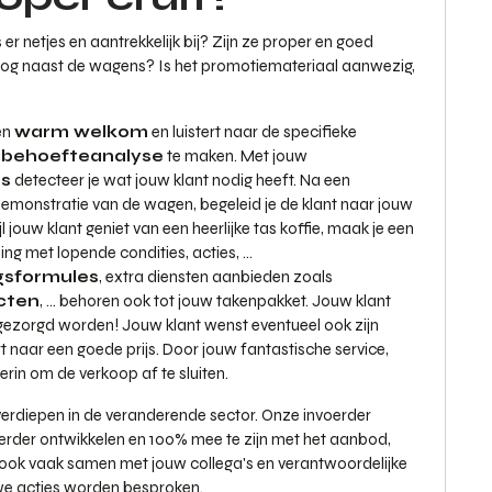
 netjes en aantrekkelijk bij? Zijn ze proper en goed
og naast de wagens? Is het promotiemateriaal aanwezig,
en
warm welkom
en luistert naar de specifieke
e
behoefteanalyse
te maken. Met jouw
s
detecteer je wat jouw klant nodig heeft. Na een
emonstratie van de wagen, begeleid je de klant naar jouw
jouw klant geniet van een heerlijke tas koffie, maak je een
ing met lopende condities, acties, ...
gsformules
, extra diensten aanbieden zoals
cten
, ... behoren ook tot jouw takenpakket. Jouw klant
 gezorgd worden! Jouw klant wenst eventueel ook zijn
 naar een goede prijs. Door jouw fantastische service,
erin om de verkoop af te sluiten.
 verdiepen in de veranderende sector. Onze invoerder
n verder ontwikkelen en 100% mee te zijn met het aanbod,
t ook vaak samen met jouw collega's en verantwoordelijke
we acties worden besproken.