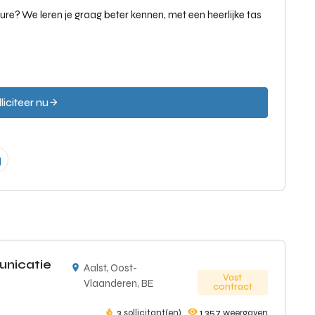
re? We leren je graag beter kennen, met een heerlijke tas
liciteer nu
unicatie
Aalst, Oost-
Vast
Vlaanderen, BE
contract
3
sollicitant(en)
1,357
weergaven