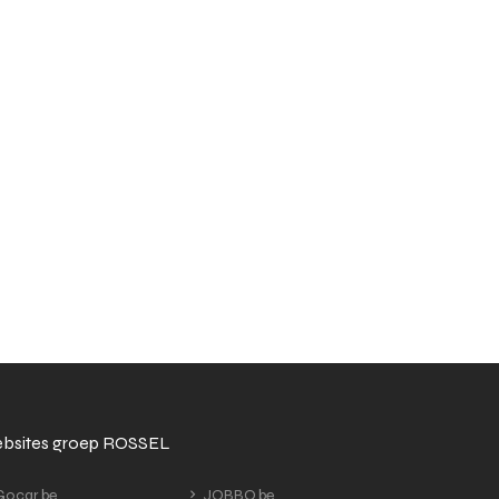
bsites groep ROSSEL
ocar.be
JOBBO.be