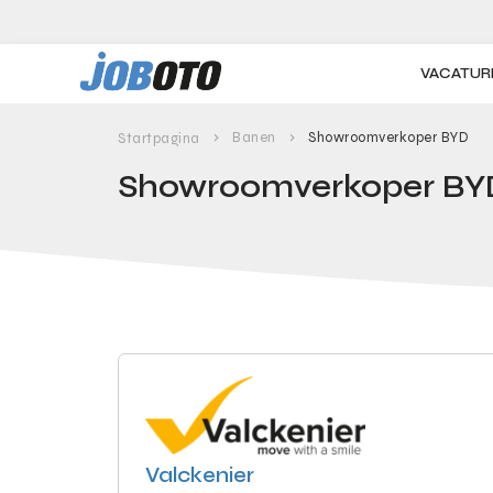
Skip to main content
VACATUR
Banen
Showroomverkoper BYD
Startpagina
Showroomverkoper BY
Valckenier