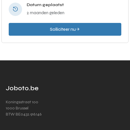
Datum geplaatst
2 maanden geleden
Solliciteer nu
Joboto.be
Koningsstraat 100
1000 Brussel
BTW BE0432.916.146