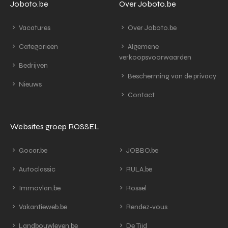
Joboto.be
Over Joboto.be
Vacatures
Over Joboto.be
Categorieën
Algemene
verkoopsvoorwaarden
Bedrijven
Bescherming van de privacy
Nieuws
Contact
Websites groep ROSSEL
Gocar.be
JOBBO.be
Autoclassic
RULA.be
Immovlan.be
Rossel
Vakantieweb.be
Rendez-vous
Landbouwleven.be
De Tijd