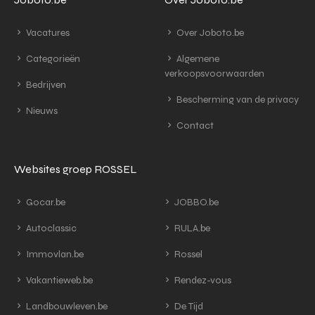
Vacatures
Over Joboto.be
Categorieën
Algemene
verkoopsvoorwaarden
Bedrijven
Bescherming van de privacy
Nieuws
Contact
Websites groep ROSSEL
Gocar.be
JOBBO.be
Autoclassic
RULA.be
Immovlan.be
Rossel
Vakantieweb.be
Rendez-vous
Landbouwleven.be
De Tijd