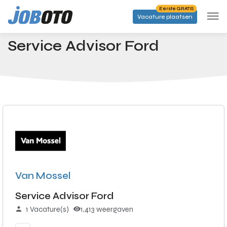
Skip to main content
Eerste GRATIS
Vacature plaatsen
Banen
Service Advisor Ford
Startpagina
Service Advisor Ford
Van Mossel
Service Advisor Ford
1 Vacature(s)
1,413 weergaven