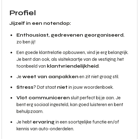
Profiel
Jijzelf in een notendop:
Enthousiast, gedreven
en georganiseerd
,
zo ben jij!
Een goede klantrelatie opbouwen, vind je erg belangrijk.
Je bent dan ook, als visitekaartje van de vestiging, het
toonbeeld van
klantvriendelijkheid
.
Je
weet van aanpakken
en zit niet graag stil.
Stress
? Dat staat
niet
in jouw woordenboek.
Vlot communiceren
sluit perfect bij je aan. Je
bent erg sociaal ingesteld, kan goed luisteren en bent
behulpzaam.
Je hebt
ervaring
in een soortgelijke functie en/of
kennis van auto-onderdelen.