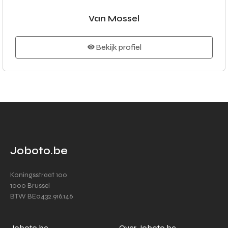
Van Mossel
Bekijk profiel
Joboto.be
Koningsstraat 100
1000 Brussel
BTW BE0432.916.146
Joboto.be
Over Joboto.be