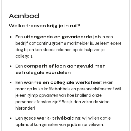
Aanbod
Welke troeven krijg je in ruil?
Een
uitdagende en gevarieerde job
in een
bedrijf dat continu groeit & marktleider is. Je leert iedere
dag bij en kan steeds rekenen op de hulp van je
collega’s.
Een
competitief loon aangevuld met
extralegale voordelen
.
Een
warme en collegiale werksfeer
: reken
maar op leuke koffiebabbels en personeelsfeesten! Wil
je een glimp opvangen van hoe knallend onze
personeelsfeesten zijn? Bekijk dan zeker de video
hieronder!
Een goede
werk-privébalans
: wij willen dat je
optimaal kan genieten van je job en privéleven.