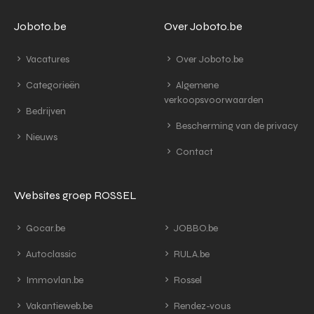
Joboto.be
Over Joboto.be
Vacatures
Over Joboto.be
Categorieën
Algemene
verkoopsvoorwaarden
Bedrijven
Bescherming van de privacy
Nieuws
Contact
Websites groep ROSSEL
Gocar.be
JOBBO.be
Autoclassic
RULA.be
Immovlan.be
Rossel
Vakantieweb.be
Rendez-vous