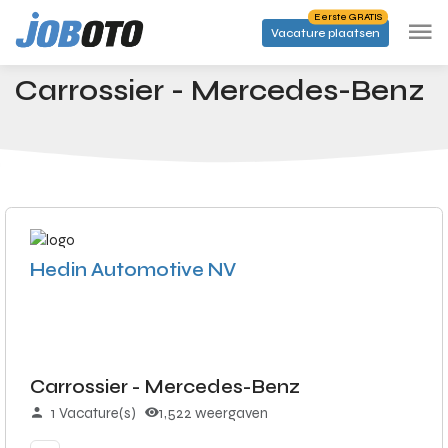
Skip to main content
Eerste GRATIS
Vacature plaatsen
Banen
Carrossier - Mercedes-Benz
Startpagina
Carrossier - Mercedes-Benz
Hedin Automotive NV
Carrossier - Mercedes-Benz
1 Vacature(s)
1,522 weergaven