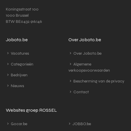
Koningsstraat 100
1000 Brussel
BTW BE0432.916.146
Joboto.be
Over Joboto.be
Vacatures
Over Joboto.be
Categorieën
Algemene
verkoopsvoorwaarden
Bedrijven
Bescherming van de privacy
Nieuws
Contact
Websites groep ROSSEL
Gocar.be
JOBBO.be