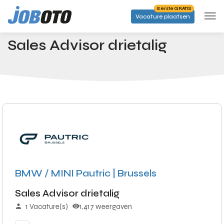
Skip to main content
Eerste GRATIS
Vacature plaatsen
Banen
Sales Advisor drietalig
Startpagina
Sales Advisor drietalig
BMW / MINI Pautric | Brussels
Sales Advisor drietalig
1 Vacature(s)
1,417 weergaven