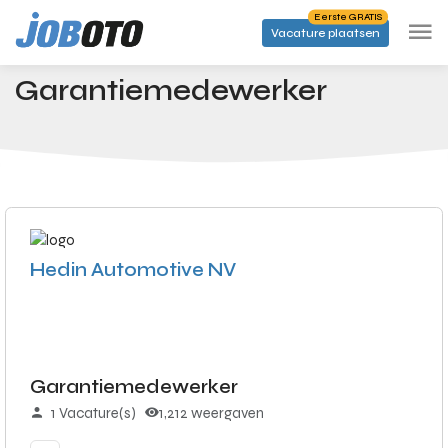
Skip to main content
Eerste GRATIS
Vacature plaatsen
Banen
Garantiemedewerker
Startpagina
Garantiemedewerker
Hedin Automotive NV
Garantiemedewerker
1 Vacature(s)
1,212 weergaven