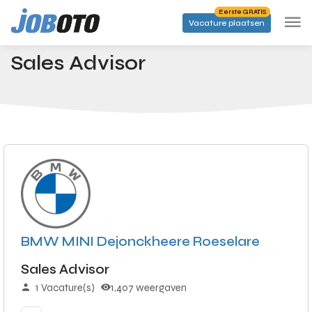
Skip to main content
Eerste GRATIS
Vacature plaatsen
Banen
Sales Advisor
Startpagina
Sales Advisor
BMW MINI Dejonckheere Roeselare
Sales Advisor
1 Vacature(s)
1,407 weergaven