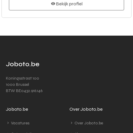
Bekijk profiel
Joboto.be
Koningsstraat 100
1000 Brussel
BTW BE0432.916.146
Joboto.be
Over Joboto.be
Vacatures
Over Joboto.be