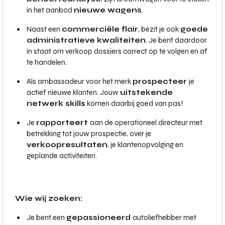
in het aanbod
nieuwe wagens
.
Naast een
commerciële flair
, bezit je ook
goede
administratieve kwaliteiten
. Je bent daardoor
in staat om verkoop dossiers correct op te volgen en af
te handelen.
Als ambassadeur voor het merk
prospecteer
je
actief nieuwe klanten. Jouw
uitstekende
netwerk skills
komen daarbij goed van pas!
Je
rapporteert
aan de operationeel directeur met
betrekking tot jouw prospectie, over je
verkoopresultaten
, je klantenopvolging en
geplande activiteiten.
Wie wij zoeken:
Je bent een
gepassioneerd
autoliefhebber met