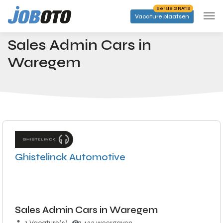
Skip to main content
Eerste GRATIS
Vacature plaatsen
Banen
Sales Admin Cars in Waregem
Startpagina
Sales Admin Cars in
Waregem
Ghistelinck Automotive
Sales Admin Cars in Waregem