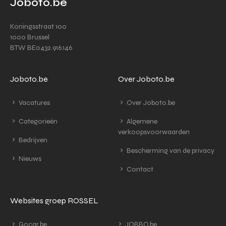
Joboto.be
Koningsstraat 100
1000 Brussel
BTW BE0432.916.146
Joboto.be
Over Joboto.be
Vacatures
Over Joboto.be
Categorieën
Algemene
verkoopsvoorwaarden
Bedrijven
Bescherming van de privacy
Nieuws
Contact
Websites groep ROSSEL
Gocar.be
JOBBO.be