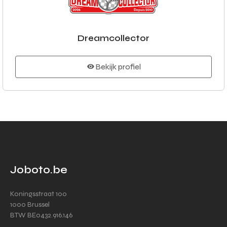
Dreamcollector
Bekijk profiel
Joboto.be
Koningsstraat 100
1000 Brussel
BTW BE0432.916.146