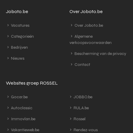
Joboto.be
Over Joboto.be
Vacatures
Over Joboto.be
Categorieën
Algemene
verkoopsvoorwaarden
Bedrijven
Bescherming van de privacy
Nieuws
Contact
Websites groep ROSSEL
Gocar.be
JOBBO.be
Autoclassic
RULA.be
Immovlan.be
Rossel
Vakantieweb.be
Rendez-vous