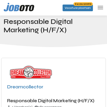
Skip to main content
Eerste GRATIS
Vacature plaatsen
Banen
Responsable Digital Marketing (H/F/X)
Startpagina
Responsable Digital
Marketing (H/F/X)
Dreamcollector
Responsable Digital Marketing (H/F/X)