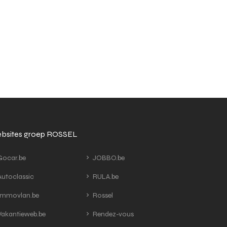
bsites groep ROSSEL
ocar.be
JOBBO.be
utoclassic
RULA.be
mmovlan.be
Rossel
akantieweb.be
Rendez-vous