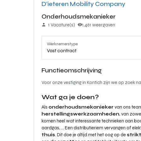
D'ieteren Mobility Company
Onderhoudsmekanieker
1 Vacature(s)
1,461 weergaven
Werknemerstype
Vast contract
Functieomschrijving
Voor onze vestiging in Kontich zijn we op zoek
Wat ga je doen?
Als
onderhoudsmekanieker
van ons team
herstellingswerkzaamheden
, van zow
komen heel wat interessante technieken aan bod ov
aardgas, … Een distributieriem vervangen of ele
thuis
. Dit doe je altijd met het oog op de
strik