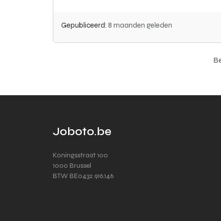
Gepubliceerd:
8 maanden geleden
Be
Joboto.be
Koningsstraat 100
1000 Brussel
BTW BE0432.916.146