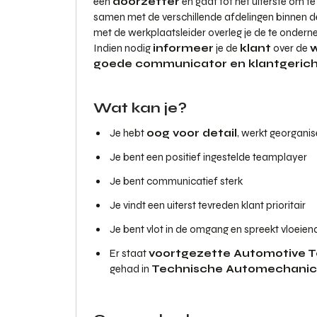
een
doorzetter
en gaat tot het uiterste om t
samen met de verschillende afdelingen binnen de
met de werkplaatsleider overleg je de te onderne
Indien nodig
informeer
je de
klant
over de
goede communicator en klantgeric
Wat kan je?
Je hebt
oog voor detail
, werkt georganis
Je bent een positief ingestelde teamplayer
Je bent communicatief sterk
Je vindt een uiterst tevreden klant prioritair
Je bent vlot in de omgang en spreekt vloeie
Er staat
voortgezette Automotive 
gehad in
Technische Automechani