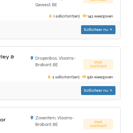
Gewest, BE
1
sollicitant(en)
142
weergaven
Solliciteer nu
tley &
Drogenbos, Vlaams-
Vast
Brabant, BE
contract
2
sollicitant(en)
561
weergaven
Solliciteer nu
Zaventem, Vlaams-
sor
Vast
Brabant, BE
contract