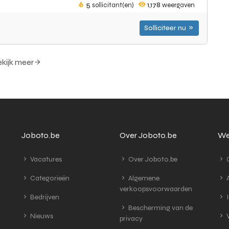
5
sollicitant(en)
1,178
weergaven
Solliciteer nu
kijk meer
Joboto.be
Over Joboto.be
We
Vacatures
Over Joboto.be
G
Categorieën
Algemene
A
verkoopsvoorwaarden
Bedrijven
I
Bescherming van de
Nieuws
V
privacy