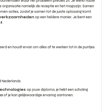
e achterhalen waar het probleem precies zit. Je werkt nauw
 organisatie namelijk de receptie en het magazijn. Samen
men acties, zodat je samen tot de juiste oplossing komt.
werkzaamheden
op een heldere manier. Je bent een
ht
.
eerd en houdt ervan om alles af te werken tot in de puntjes
nd Nederlands
Technologies
op jouw diploma, je hebt een scholing
ca
of je kan gelijkwaardige ervaring aantonen.