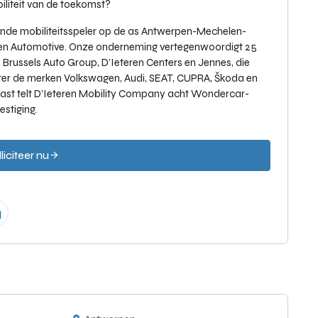
iliteit van de toekomst?
nde mobiliteitsspeler op de as Antwerpen-Mechelen-
ren Automotive. Onze onderneming vertegenwoordigt 25
Brussels Auto Group, D’Ieteren Centers en Jennes, die
ter de merken Volkswagen, Audi, SEAT, CUPRA, Škoda en
aast telt D’Ieteren Mobility Company acht Wondercar-
stiging.
liciteer nu