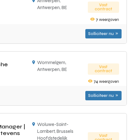
Antwerpen,
Vast
Antwerpen, BE
contract
7
weergaven
Solliciteer nu
Wommelgem,
che
Vast
Antwerpen, BE
contract
74
weergaven
Solliciteer nu
Woluwe-Saint-
anager |
Lambert, Brussels
Stevens
Vast
Hoofdstedelijk
contract