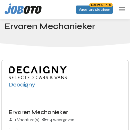
Skip to main content
Eerste GRATIS
Vacature plaatsen
Banen
Ervaren Mechanieker
Startpagina
Ervaren Mechanieker
Decaigny
Ervaren Mechanieker
1 Vacature(s)
214 weergaven