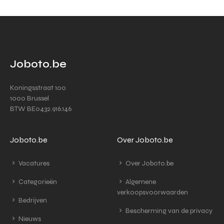
Joboto.be
Koningsstraat 100
1000 Brussel
BTW BE0432.916.146
Joboto.be
Over Joboto.be
Vacatures
Over Joboto.be
Categorieën
Algemene
verkoopsvoorwaarden
Bedrijven
Bescherming van de privacy
Nieuws