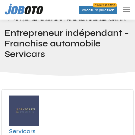
Skip to main content
Eerste GRATIS
Vacature plaatsen
Banen
Startpagina
Entrepreneur indépendant – Franchise automobile Servicars
Entrepreneur indépendant –
Franchise automobile
Servicars
Servicars