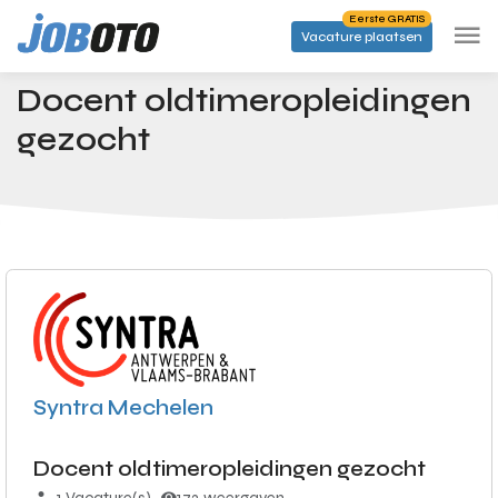
Skip to main content
Eerste GRATIS
Vacature plaatsen
Banen
Docent oldtimeropleidingen gezocht
Startpagina
Docent oldtimeropleidingen
gezocht
Syntra Mechelen
Docent oldtimeropleidingen gezocht