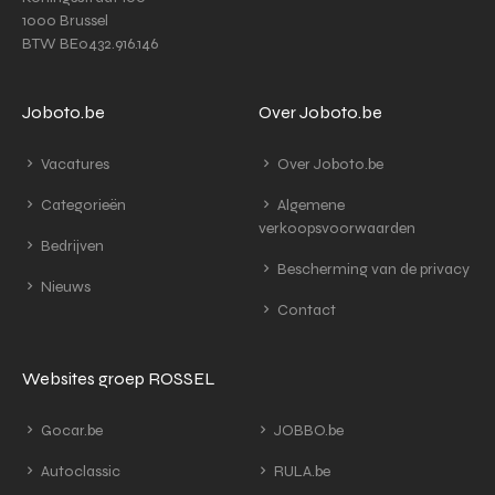
1000 Brussel
BTW BE0432.916.146
Joboto.be
Over Joboto.be
Vacatures
Over Joboto.be
Categorieën
Algemene
verkoopsvoorwaarden
Bedrijven
Bescherming van de privacy
Nieuws
Contact
Websites groep ROSSEL
Gocar.be
JOBBO.be
Autoclassic
RULA.be