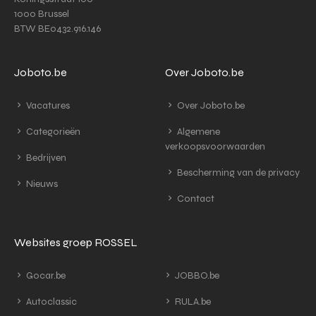
1000 Brussel
BTW BE0432.916.146
Joboto.be
Over Joboto.be
Vacatures
Over Joboto.be
Categorieën
Algemene
verkoopsvoorwaarden
Bedrijven
Bescherming van de privacy
Nieuws
Contact
Websites groep ROSSEL
Gocar.be
JOBBO.be
Autoclassic
RULA.be