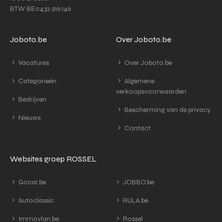
BTW BE0432.916.146
Joboto.be
Over Joboto.be
Vacatures
Over Joboto.be
Categorieën
Algemene
verkoopsvoorwaarden
Bedrijven
Bescherming van de privacy
Nieuws
Contact
Websites groep ROSSEL
Gocar.be
JOBBO.be
Autoclassic
RULA.be
Immovlan.be
Rossel