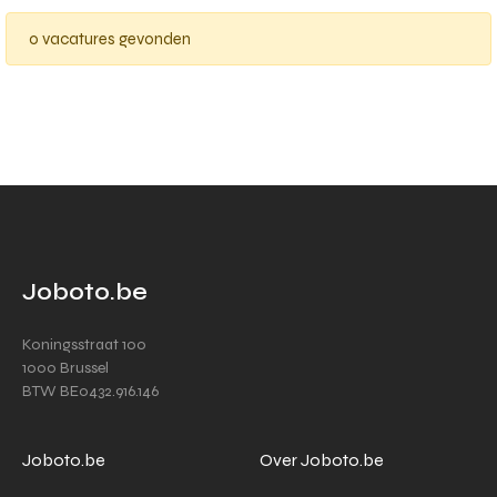
0 vacatures gevonden
Joboto.be
Koningsstraat 100
1000 Brussel
BTW BE0432.916.146
Joboto.be
Over Joboto.be