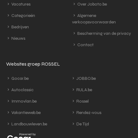
Vacatures
Over Joboto.be
Categorieën
Algemene
verkoopsvoorwaarden
Bedrijven
Bescherming van de privacy
Nieuws
Contact
Websites groep ROSSEL
Gocar.be
JOBBO.be
Autoclassic
RULA.be
Immovlan.be
Rossel
Vakantieweb.be
Rendez-vous
Landbouwleven.be
De Tijd
Powered by