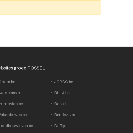
bsites groep ROSSEL
ocar.be
JOBBO.be
utoclassic
RULA.be
mmovlan.be
Rossel
akantieweb.be
Rendez-vous
andbouwleven.be
De Tijd