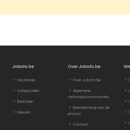
Joboto.be
Over Joboto.be
We
Vacatures
Over Joboto.be
G
Categorieën
Algemene
A
verkoopsvoorwaarden
Bedrijven
I
Bescherming van de
Nieuws
V
privacy
L
Contact