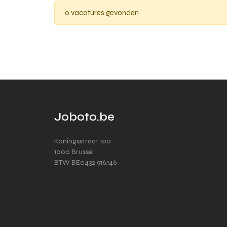
0 vacatures gevonden
Joboto.be
Koningsstraat 100
1000 Brussel
BTW BE0432.916.146