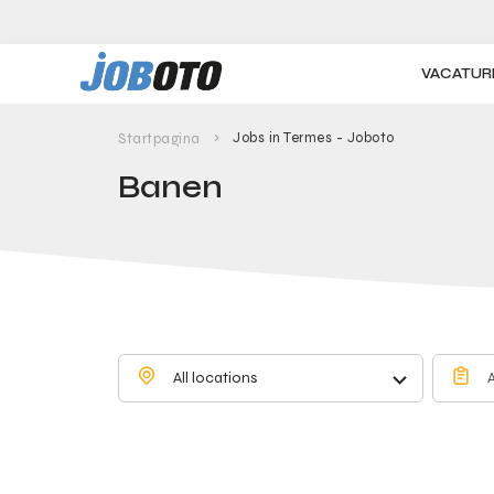
Skip to main content
VACATUR
Jobs in Termes - Joboto
Startpagina
Banen
All locations
A