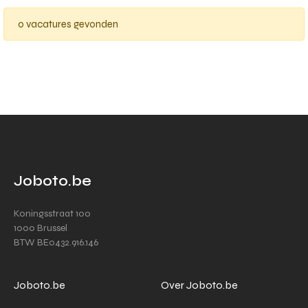
0 vacatures gevonden
Joboto.be
Koningsstraat 100
1000 Brussel
BTW BE0432.916.146
Joboto.be
Over Joboto.be