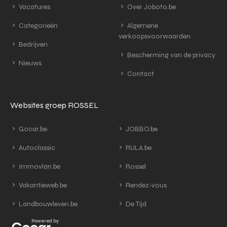
Vacatures
Over Joboto.be
Categorieën
Algemene
verkoopsvoorwaarden
Bedrijven
Bescherming van de privacy
Nieuws
Contact
Websites groep ROSSEL
Gocar.be
JOBBO.be
Autoclassic
RULA.be
Immovlan.be
Rossel
Vakantieweb.be
Rendez-vous
Landbouwleven.be
De Tijd
Powered by