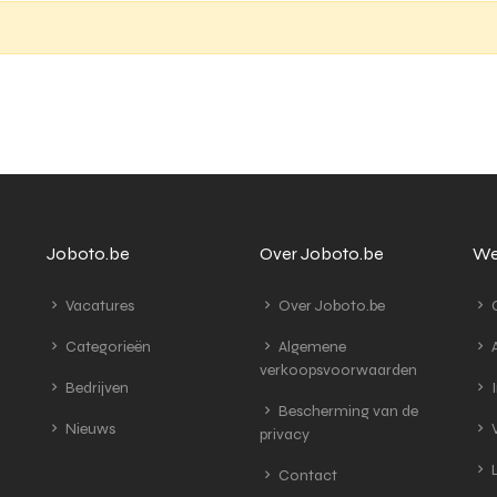
Joboto.be
Over Joboto.be
We
Vacatures
Over Joboto.be
G
Categorieën
Algemene
A
verkoopsvoorwaarden
Bedrijven
I
Bescherming van de
Nieuws
V
privacy
L
Contact