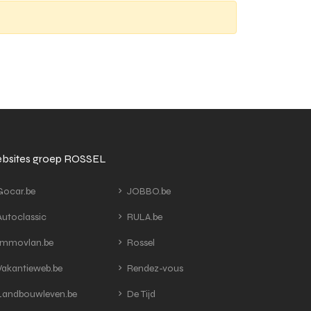
bsites groep ROSSEL
ocar.be
JOBBO.be
utoclassic
RULA.be
mmovlan.be
Rossel
akantieweb.be
Rendez-vous
andbouwleven.be
De Tijd