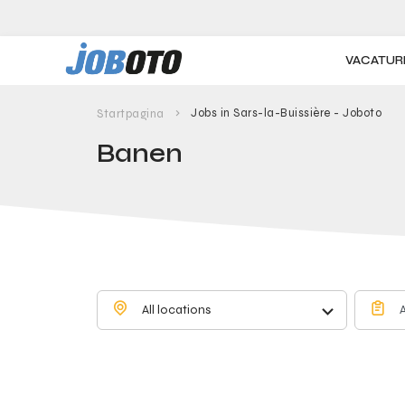
Skip to main content
VACATUR
Jobs in Sars-la-Buissière - Joboto
Startpagina
Banen
All locations
A