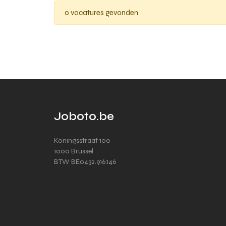
0 vacatures gevonden
Joboto.be
Koningsstraat 100
1000 Brussel
BTW BE0432.916.146